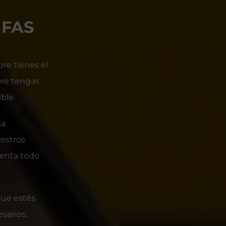
IFAS
re tienes el
pre tengas
ble.
sa
uestros
uenta todo
que estés
sarios.