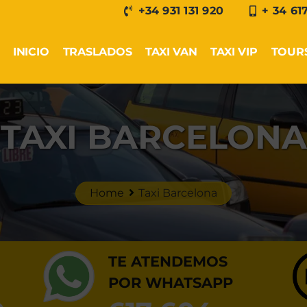
+34 931 131 920
+ 34 61
INICIO
TRASLADOS
TAXI VAN
TAXI VIP
TOUR
TAXI BARCELONA
Home
Taxi Barcelona
TE ATENDEMOS
POR WHATSAPP