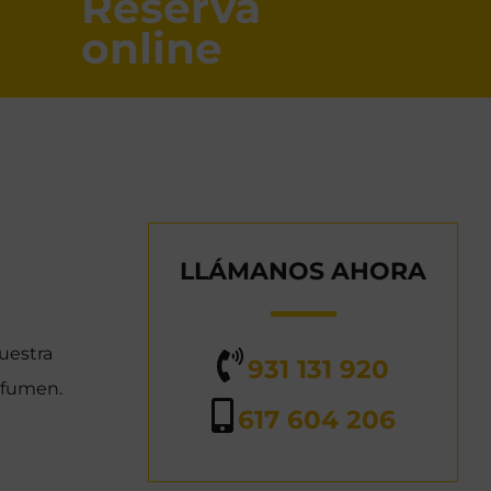
Reserva
online
LLÁMANOS AHORA
uestra
931 131 920
sfumen.
617 604 206