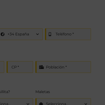
llita?
Maletas