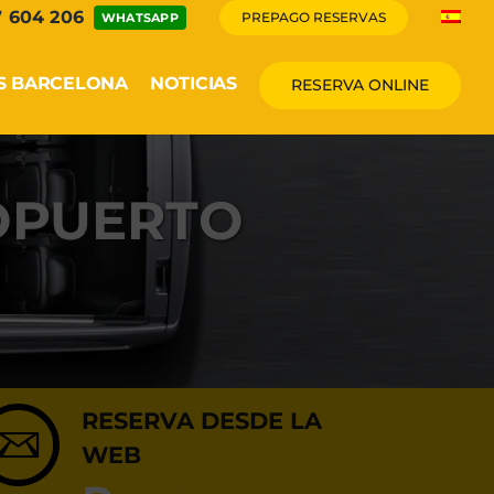
7 604 206
PREPAGO RESERVAS
WHATSAPP
S BARCELONA
NOTICIAS
RESERVA ONLINE
OPUERTO
RESERVA DESDE LA
WEB