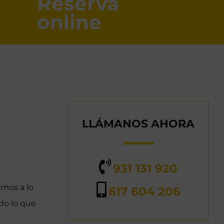
Reserva
online
LLÁMANOS AHORA
931 131 920
amos a lo
617 604 206
do lo que