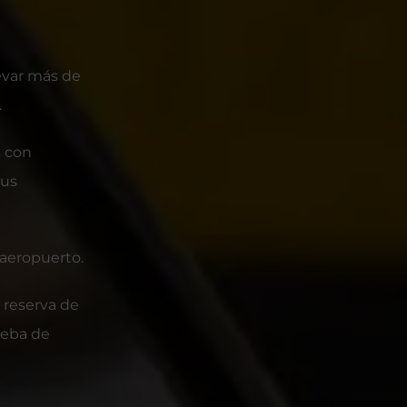
evar más de
.
s con
tus
 aeropuerto.
 reserva de
 deba de