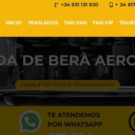
+34 931 131 920
+ 34 61
INICIO
TRASLADOS
TAXI VAN
TAXI VIP
TOUR
ODA DE BERÀ AER
Home
Taxi Roda de Berà aeropuerto
TE ATENDEMOS
POR WHATSAPP