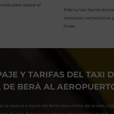
uelo para realizar el
Pide tu taxi llamándonos
necesitas contactarnos p
horas.
AJE Y TARIFAS DEL TAXI 
 DE BERÀ AL AEROPUERT
 la reserva a través del formulario online de la web, ind
tas llevarás. Esto nos ayudará a saber el vehículo que