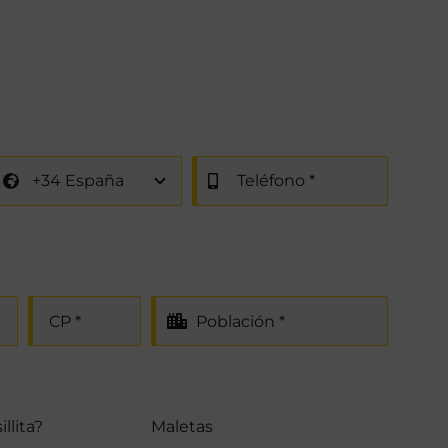
llita?
Maletas