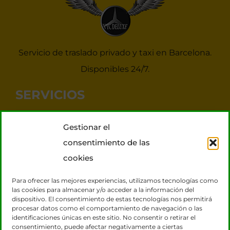
Servicio de traslado privado y taxi en Barcelona.
Disponibles 24/7.
SERVICIOS
Noticias Taxis Barcelona
Gestionar el
Taxi 7 plazas para grupos
consentimiento de las
Transporte VIP
cookies
Tours Barcelona
Para ofrecer las mejores experiencias, utilizamos tecnologías como
las cookies para almacenar y/o acceder a la información del
dispositivo. El consentimiento de estas tecnologías nos permitirá
CONTACTO
procesar datos como el comportamiento de navegación o las
identificaciones únicas en este sitio. No consentir o retirar el
consentimiento, puede afectar negativamente a ciertas
931 131 920