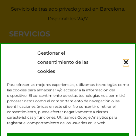
Servicio de traslado privado y taxi en Barcelona.
Disponibles 24/7.
SERVICIOS
Noticias Taxis Barcelona
Gestionar el
Taxi 7 plazas para grupos
consentimiento de las
Transporte VIP
cookies
Tours Barcelona
Para ofrecer las mejores experiencias, utilizamos tecnologías como
las cookies para almacenar y/o acceder a la información del
dispositivo. El consentimiento de estas tecnologías nos permitirá
CONTACTO
procesar datos como el comportamiento de navegación o las
identificaciones únicas en este sitio. No consentir o retirar el
consentimiento, puede afectar negativamente a ciertas
931 131 920
características y funciones. Utilizamos Google Analytics para
registrar el comportamiento de los usuarios en la web.
617 604 206
reservas@taxisbarcelona.org