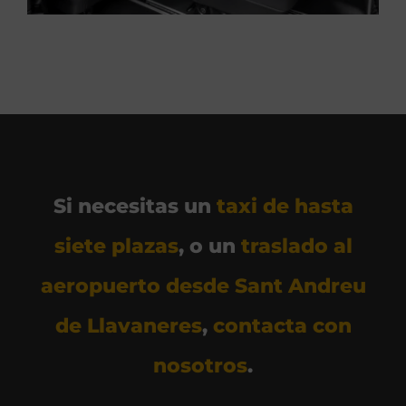
Si necesitas un
taxi de hasta
siete plazas
, o un
traslado al
aeropuerto desde Sant Andreu
de Llavaneres
,
contacta con
nosotros
.