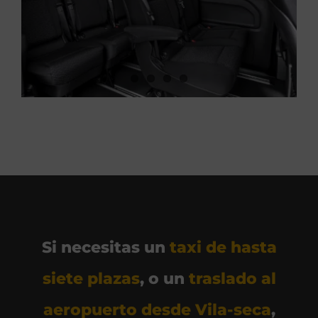
Si necesitas un
taxi de hasta
siete plazas
, o un
traslado al
aeropuerto desde Vila-seca
,