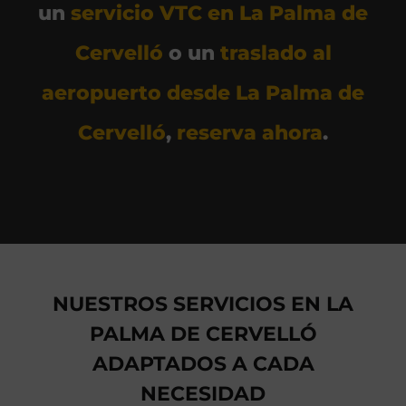
un
servicio VTC en La Palma de
Cervelló
o un
traslado al
aeropuerto desde La Palma de
Cervelló
,
reserva ahora
.
NUESTROS SERVICIOS EN LA
PALMA DE CERVELLÓ
ADAPTADOS A CADA
NECESIDAD