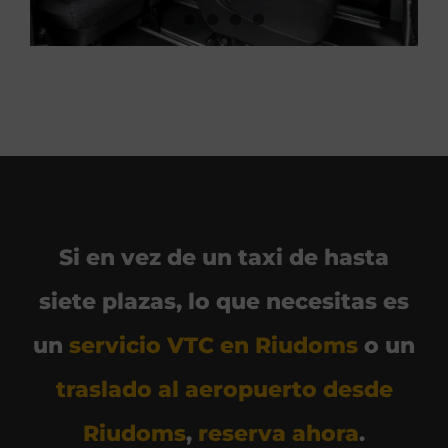
Si en vez de un taxi de hasta
siete plazas, lo que necesitas es
un
servicio VTC en Riudoms
o un
traslado al aeropuerto desde
Riudoms
,
reserva ahora
.