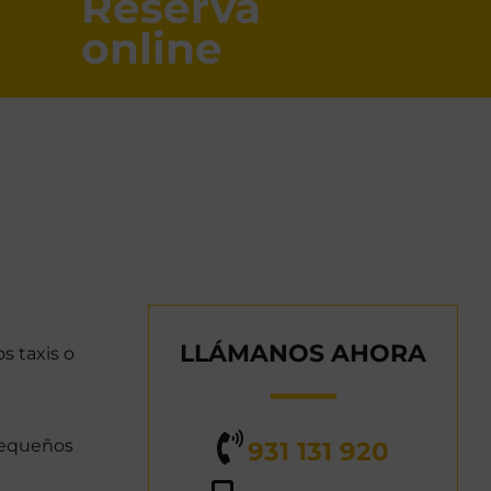
Reserva
online
LLÁMANOS AHORA
s taxis o
 pequeños
931 131 920