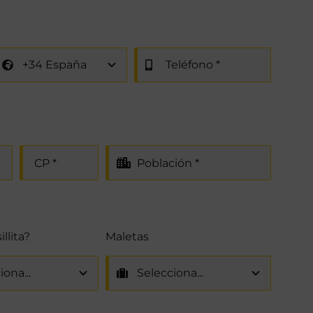
llita?
Maletas