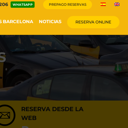
 206
PREPAGO RESERVAS
WHATSAPP
S BARCELONA
NOTICIAS
RESERVA ONLINE
S
RESERVA DESDE LA
WEB