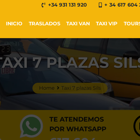
+34 931 131 920
+ 34 617 604
INICIO
TRASLADOS
TAXI VAN
TAXI VIP
TOUR
TAXI 7 PLAZAS SIL
Home
Taxi 7 plazas Sils
TE ATENDEMOS
POR WHATSAPP