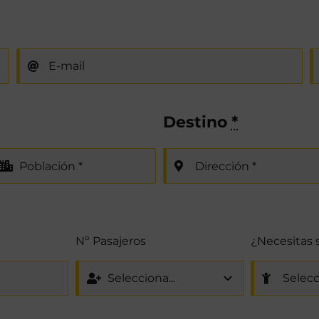
Destino
*
Nº Pasajeros
¿Necesitas si