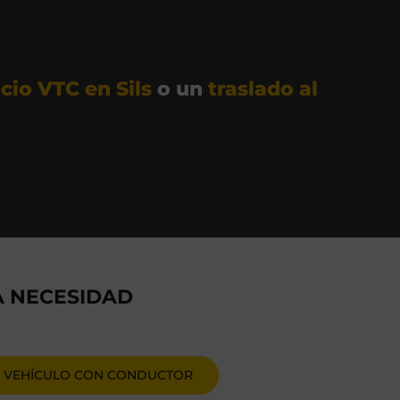
icio VTC en Sils
o un
traslado al
A NECESIDAD
VEHÍCULO CON CONDUCTOR