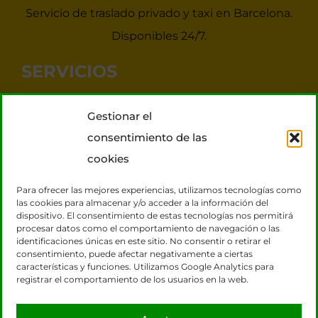
Servicio de traslado privado y taxi en Barcelona.
Disponibles 24/7.
SERVICIOS
Noticias Taxis Barcelona
Gestionar el
Taxi 7 plazas para grupos
consentimiento de las
Transporte VIP
cookies
Tours Barcelona
Para ofrecer las mejores experiencias, utilizamos tecnologías como
las cookies para almacenar y/o acceder a la información del
dispositivo. El consentimiento de estas tecnologías nos permitirá
CONTACTO
procesar datos como el comportamiento de navegación o las
identificaciones únicas en este sitio. No consentir o retirar el
consentimiento, puede afectar negativamente a ciertas
931 131 920
características y funciones. Utilizamos Google Analytics para
registrar el comportamiento de los usuarios en la web.
617 604 206
reservas@taxisbarcelona.org