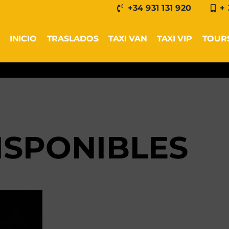
+34 931 131 920
+
INICIO
TRASLADOS
TAXI VAN
TAXI VIP
TOUR
ISPONIBLES